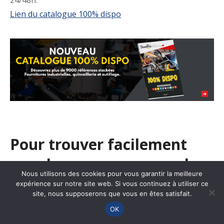
Lien du catalogue 100% dispo
Pour trouver facilement
une de nos agences sur le
Nous utilisons des cookies pour vous garantir la meilleure
site de vente en ligne,
expérience sur notre site web. Si vous continuez à utiliser ce
site, nous supposerons que vous en êtes satisfait.
merci de cliquer sur son
OK